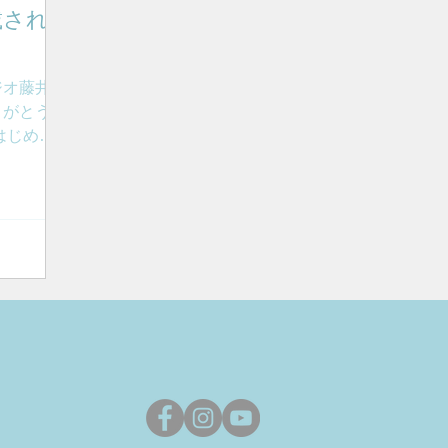
載され
ジオ藤井美
りがとうご
はじめた
レエスタ
心者から
ッスンに通
ッスンに