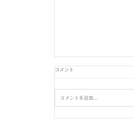
女性限定交流会にて講話を担
コメント
当
みなさん、こんにちは。 小田原
市プリエバレエスタジオの藤井美
コメントを追加…
彩です。 本日は、ご縁をいただ
き、銀座の素敵なランチ会にて事
業をされたり、これからやってみ
たいことがある、という方々へ向
けてトークセッションを務めさせ