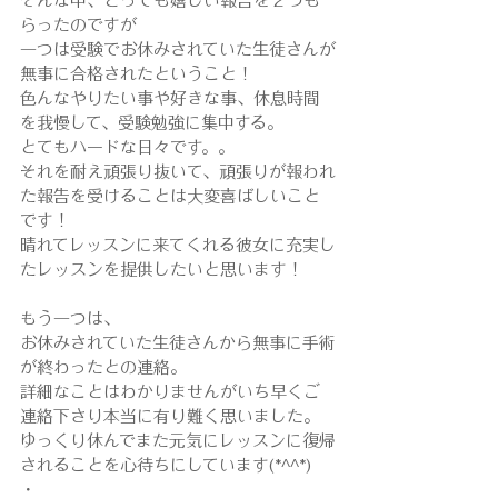
そんな中、とっても嬉しい報告を２つも
らったのですが
一つは受験でお休みされていた生徒さんが
無事に合格されたということ！
色んなやりたい事や好きな事、休息時間
を我慢して、受験勉強に集中する。
とてもハードな日々です。。
それを耐え頑張り抜いて、頑張りが報われ
た報告を受けることは大変喜ばしいこと
です！
晴れてレッスンに来てくれる彼女に充実し
たレッスンを提供したいと思います！
もう一つは、
お休みされていた生徒さんから無事に手術
が終わったとの連絡。
詳細なことはわかりませんがいち早くご
連絡下さり本当に有り難く思いました。
ゆっくり休んでまた元気にレッスンに復帰
されることを心待ちにしています(*^^*)
・