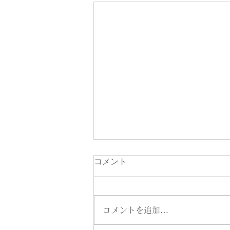
【バレエの基本のキ】プリエ
コメント
編
皆さま、こんにちは！ 神奈川県
小田原市、鴨宮駅から徒歩2分の
コメントを追加…
プリエバレエスタジオ、藤井美彩
です。 ブログをご覧いただき、