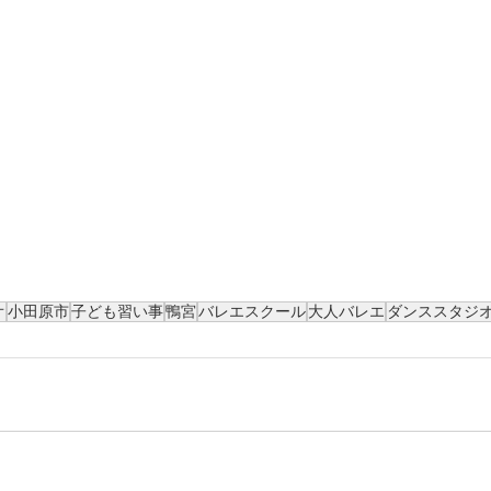
オ
小田原市
子ども習い事
鴨宮
バレエスクール
大人バレエ
ダンススタジ