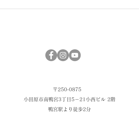
【バレエの基本のキ】足のポ
【バ
ジション
ポー
性と
石三
〒250-0875
小田原市南鴨宮3丁目5－21小西ビル 2階
​鴨宮駅より徒歩2分