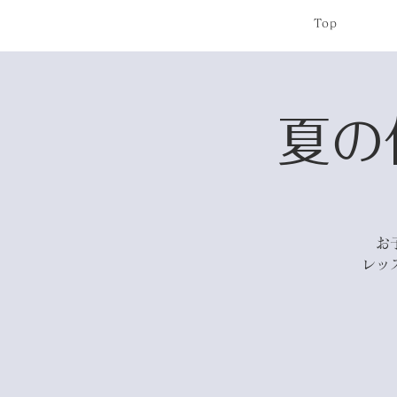
Top
夏の
お
レッ