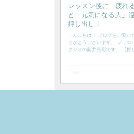
レッスン後に「疲れ
と「元気になる人」
押し出し！
こんにちは！ ブログをご覧い
りがとうございます。 プリエ
タジオの藤井美彩です。 【押
ていうと相撲ですが まさにそ
ントです！】 音楽にのって 
ッスンをおこなうと 体が伸び
よく 心拍数も上がり血行がよ
す。 レッスン後には 滑らか
い状態になっています！ 人に
疲れすぎてしまい 気持ち良い
りも どっと疲れてしまう と
らっしゃいます レッスン前よ
く動きやすくなっていますか？
ばすように体を使っていくには