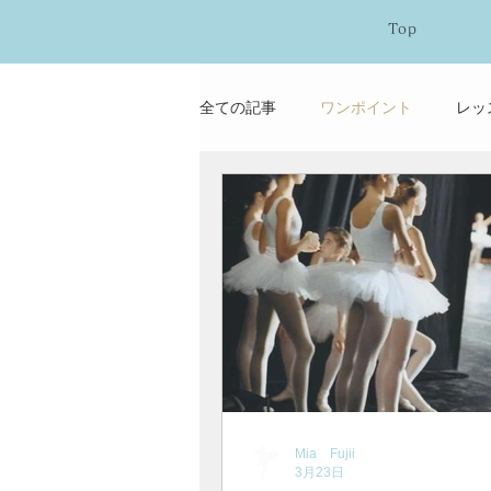
Top
全ての記事
ワンポイント
レッ
よくあるお悩み
バレエ基礎
Mia Fujii
3月23日