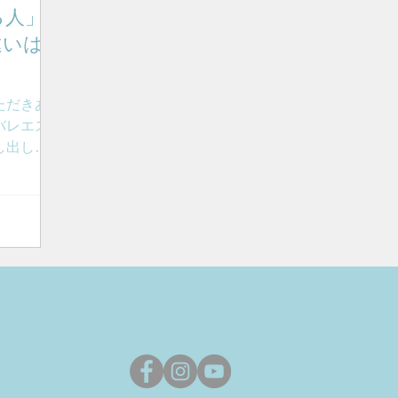
る人」
違いは
ただきあ
バレエス
し出しっ
れがポイ
バレエのレ
て気持ち
くなりま
に踊りやす
よっては
というよ
いう方もい
り 体は軽
 引き伸
 力が入